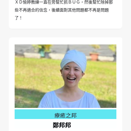
ＸＤ愉婷教練一直在旁幫忙抓ＢＵＧ，然後幫忙除掉那
些不再適合的信念，後續面對其他問題都不再是問題
了！
療癒之邦
鄭邦邦