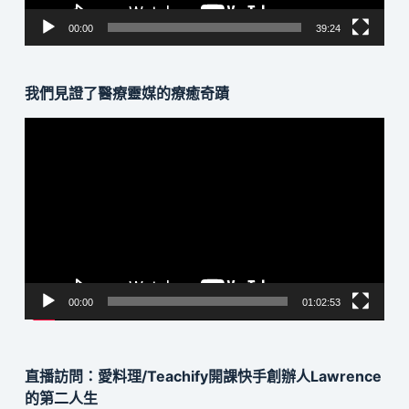
00:00
39:24
我們見證了醫療靈媒的療癒奇蹟
視
訊
播
放
器
00:00
01:02:53
直播訪問：愛料理/Teachify開課快手創辦人Lawrence
的第二人生