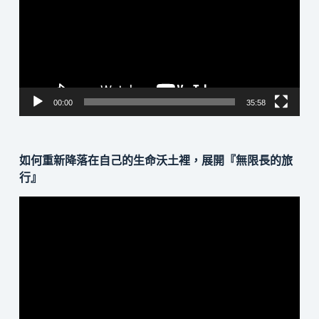
播
放
器
00:00
35:58
如何重新降落在自己的生命沃土裡，展開『無限長的旅
行』
視
訊
播
放
器