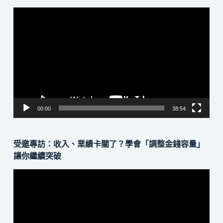
視
訊
播
放
器
00:00
38:54
受邀專訪：收入、業績卡關了？學會「調整金錢容量」
讓你繼續突破
視
訊
播
放