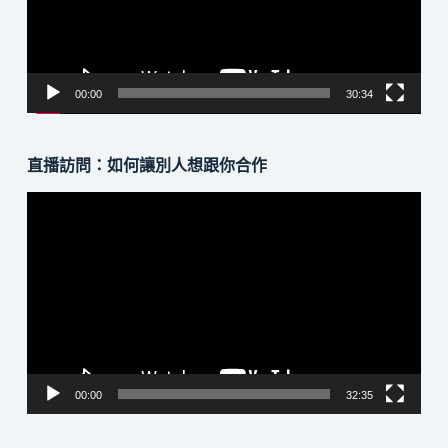
器
00:00
30:34
直播訪問：如何讓別人想跟你合作
視
訊
播
放
器
00:00
32:35