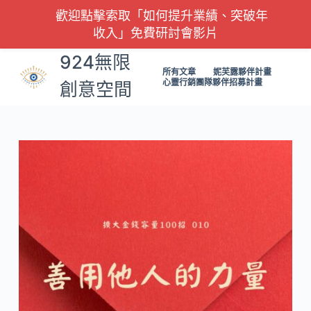
歡迎點擊索取「如何提升業績、突破年
跳
收入」免費研討會影片
至
主
924無限
要
所有文章
妮芙露夥伴計畫
心靈行銷團隊夥伴招募計畫
創意空間
內
容