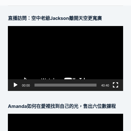
直播訪問：空中老爺Jackson離開天空更寬廣
視
訊
播
放
器
00:00
40:40
Amanda如何在愛裡找到自己的光，售出六位數課程
視
訊