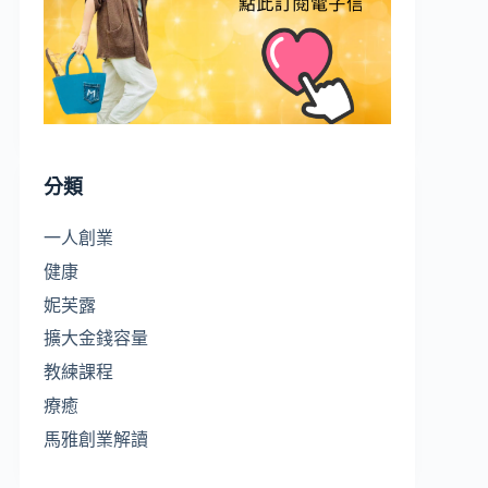
分類
一人創業
健康
妮芙露
擴大金錢容量
教練課程
療癒
馬雅創業解讀