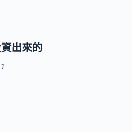
投資出來的
？