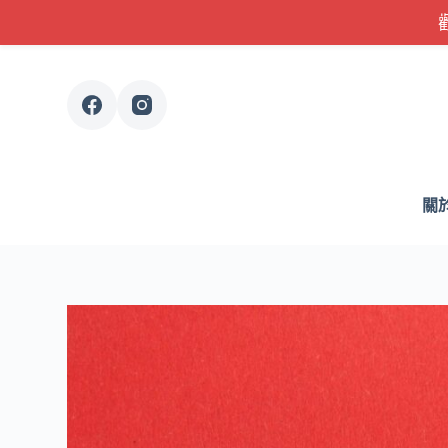
跳
至
主
要
內
容
關