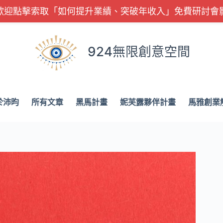
歡迎點擊索取「如何提升業績、突破年收入」免費研討會
924無限創意空間
於沛昀
所有文章
黑馬計畫
妮芙露夥伴計畫
馬雅創業