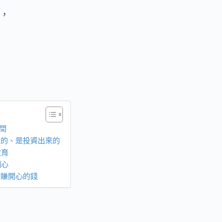
，
間
來的、是投資出來的
教育
細心
你賺開心的錢