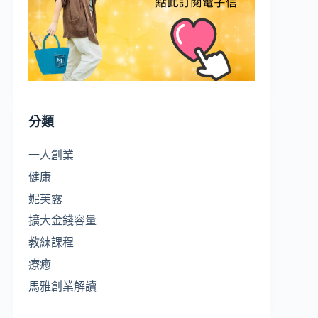
分類
一人創業
健康
妮芙露
擴大金錢容量
教練課程
療癒
馬雅創業解讀