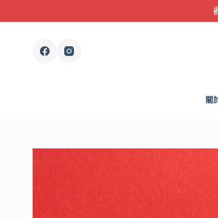
跳
至
主
要
內
容
關