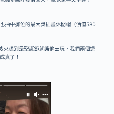
包錢多賺好幾倍回來，感覺驚喜又幸運！
也抽中攤位的最大獎插畫休閒帽（價值580
，後來想到是聖誕節就讓他去玩，我們兩個邊
成真了！