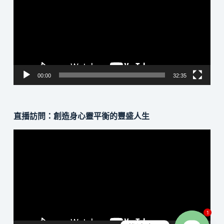
播
放
器
00:00
32:35
直播訪問：創造身心靈平衡的豐盛人生
視
訊
播
放
器
1