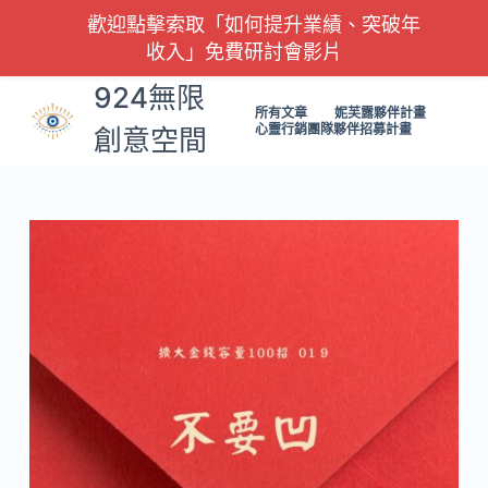
歡迎點擊索取「如何提升業績、突破年
跳
收入」免費研討會影片
至
主
924無限
要
所有文章
妮芙露夥伴計畫
心靈行銷團隊夥伴招募計畫
創意空間
內
容