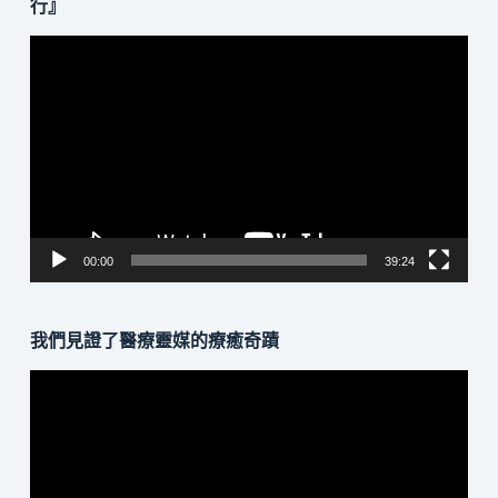
行』
視
訊
播
放
器
00:00
39:24
我們見證了醫療靈媒的療癒奇蹟
視
訊
播
放