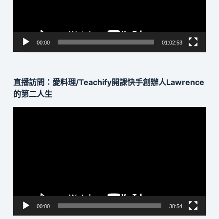
器
00:00
01:02:53
直播訪問：愛料理/Teachify開課快手創辦人Lawrence
的第二人生
視
訊
播
放
器
00:00
38:54