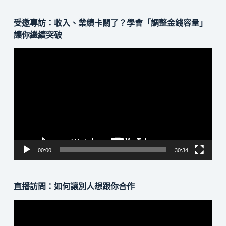
受邀專訪：收入、業績卡關了？學會「調整金錢容量」
讓你繼續突破
視
訊
播
放
器
00:00
30:34
直播訪問：如何讓別人想跟你合作
視
訊