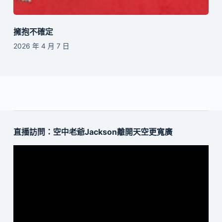
擁抱不確定
2026 年 4 月 7 日
直播訪問：空中老爺Jackson離開天空更寬廣
視
訊
播
放
器